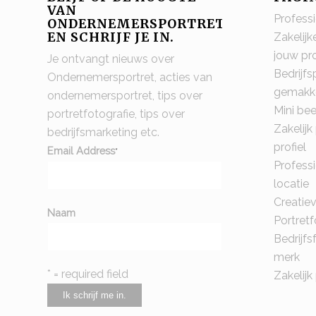
VAN
Profess
ONDERNEMERSPORTRET
EN SCHRIJF JE IN.
Zakelijk
jouw pr
Je ontvangt nieuws over
Bedrijfs
Ondernemersportret, acties van
gemakke
ondernemersportret, tips over
Mini be
portretfotografie, tips over
Zakelijk
bedrijfsmarketing etc.
profiel
Email Address
*
Profess
locatie
Creatiev
Naam
Portretf
Bedrijfs
merk
* = required field
Zakelijk