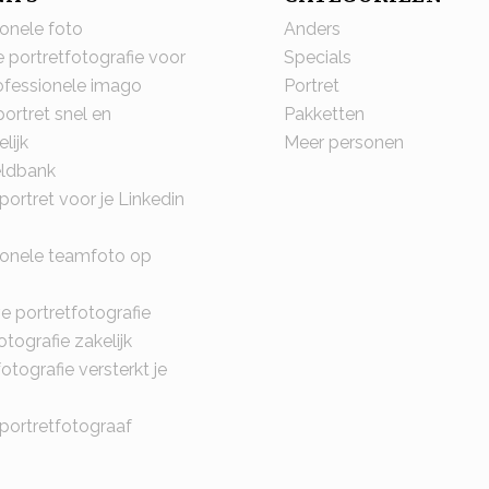
ionele foto
Anders
e portretfotografie voor
Specials
ofessionele imago
Portret
portret snel en
Pakketten
lijk
Meer personen
eldbank
 portret voor je Linkedin
ionele teamfoto op
e portretfotografie
otografie zakelijk
fotografie versterkt je
 portretfotograaf